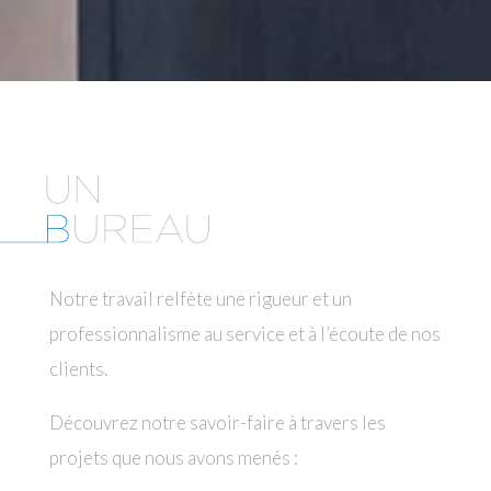
Notre travail relfète une
rigueur et un
professionnalisme au service et à l’écoute de nos
clients.
Découvrez notre savoir-faire à travers les
projets que nous avons menés :