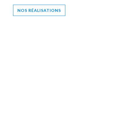
NOS RÉALISATIONS
Pour en savoir plus sur nos projets en cours :
NOS PROJETS
LIGNE B. Architecture
Ch. de la Vuarpillière 35